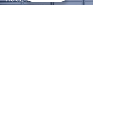
uw dienst
1000+
Tevreden klanten
100.000+
Producten een
nieuwe kans
gegeven.