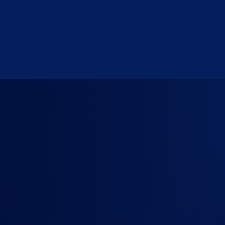
Info
+31(0) 181 4
Info@exppr
Adres
De Pinnepo