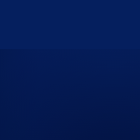
4 28 59
o.nl
t 23