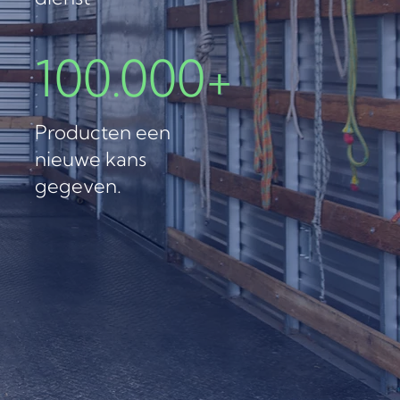
100.000+
Producten een
nieuwe kans
gegeven.