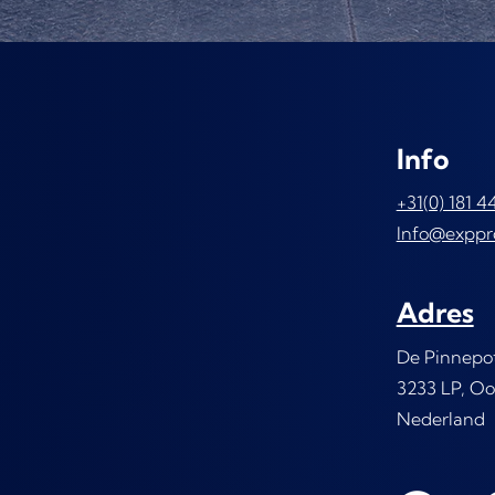
Info
+31(0) 181 4
Info@exppr
Adres
De Pinnepo
3233 LP, Oo
Nederland