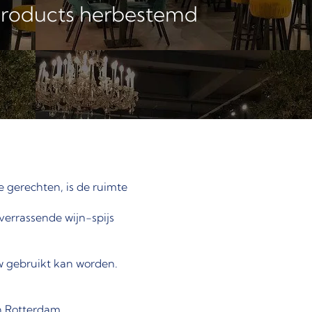
Products herbestemd
e gerechten, is de ruimte
verrassende wijn-spijs
w gebruikt kan worden.
n Rotterdam.