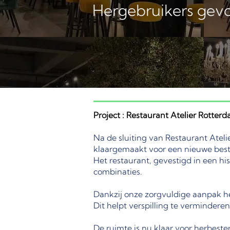
Hergebruikers gev
Project : Restaurant Atelier Rotter
Na de sluiting van Restaurant Ateli
klaargemaakt voor een nieuwe be
Het restaurant, gevestigd in een hi
combinaties.
Dankzij onze zorgvuldige aanpak h
Dit helpt verspilling te verminder
De ruimte is nu klaar voor herbest