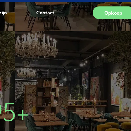
zijn
Contact
Opkoop
95+