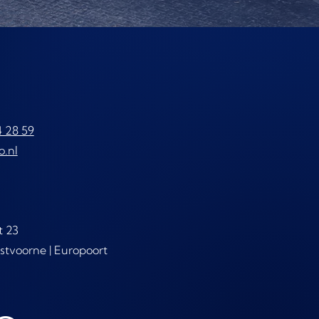
4 28 59
o.nl
t 23
stvoorne | Europoort