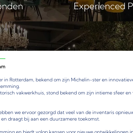
onden
Experienced 
dam
er in Rotterdam, bekend om zijn Michelin-ster en innovatiev
stemming.
storisch vakwerkhuis, stond bekend om zijn intieme sfeer en 
ebben we ervoor gezorgd dat veel van de inventaris opnieu
en en draagt bij aan een duurzamere toekomst.
emming en biedt volop kansen voor nieuwe ontwikkelingen i