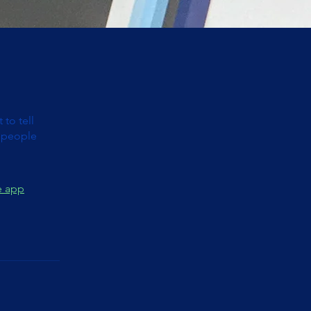
to tell
s people
e app