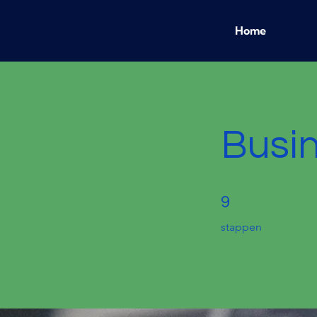
Home
Busin
9 stappen
9
stappen