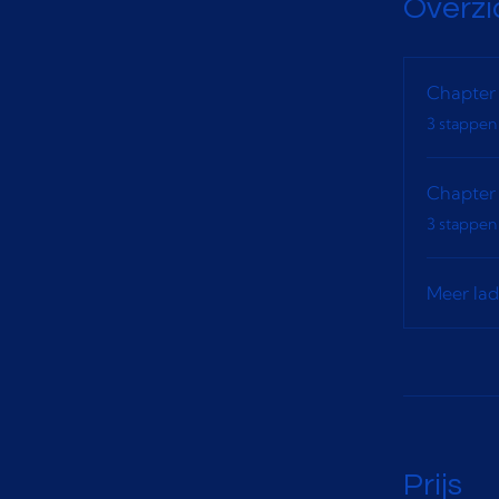
Overzi
Chapter 
.
3 stappen
Chapter
.
3 stappen
Meer la
Prijs