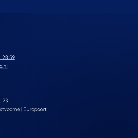
4 28 59
o.nl
t 23
stvoorne | Europoort