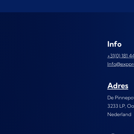
Info
+31(0) 181 4
Info@exppr
Adres
De Pinnepo
3233 LP, Oo
Nederland