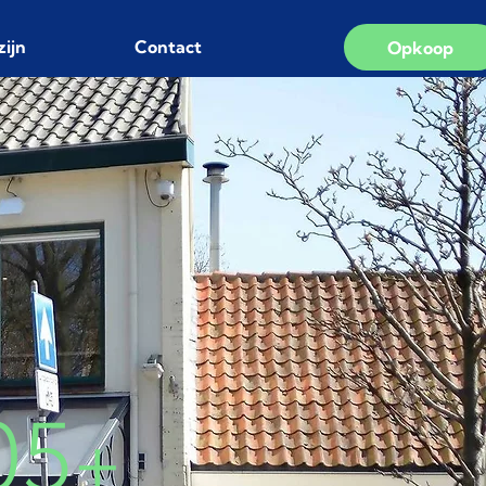
zijn
Contact
Opkoop
05+