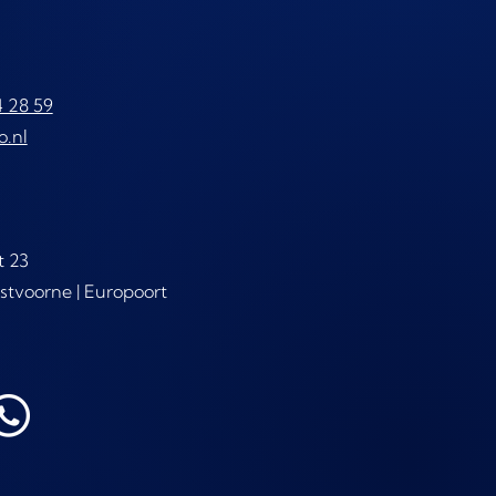
4 28 59
o.nl
t 23
stvoorne | Europoort