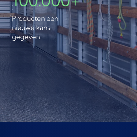
Producten een
nieuwe kans
gegeven.