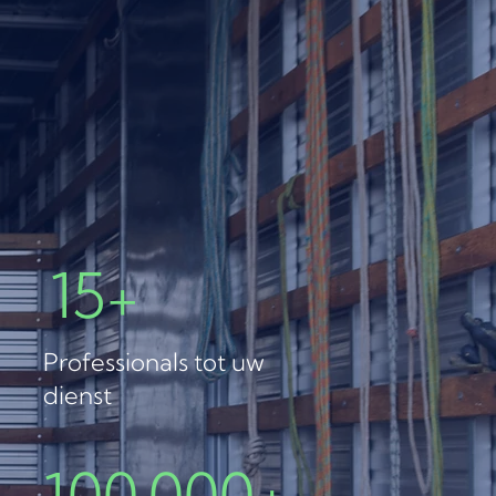
15+
Professionals tot uw
dienst
100.000+