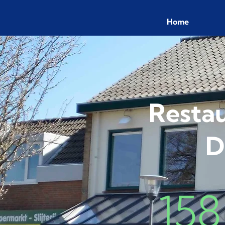
Home
Restau
D
158