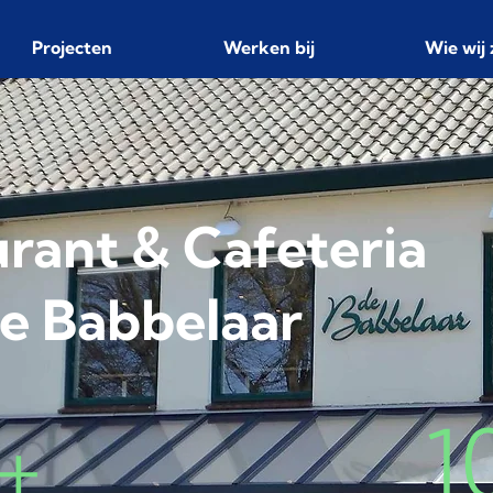
Projecten
Werken bij
Wie wij 
rant & Cafeteria
e Babbelaar
+
1