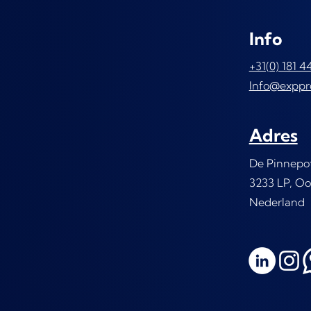
Info
+31(0) 181 4
Info@exppr
Adres
De Pinnepo
3233 LP, Oo
Nederland